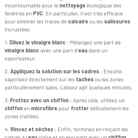
incontournable pour le
nettoyage
écologique des
fenêtres en
PVC
. En particulier, Il est très efficace
pour éliminer les traces de
calcaire
ou les
salissures
incrustées.
1.
Diluez le vinaigre blanc
: Mélangez une part de
vinaigre
blanc
avec une part d’
eau
dans un
vaporisateur.
2.
Appliquez la solution sur les cadres
: Ensuite,
vaporisez directement sur les
taches
ou les zones
particulièrement sales. Laissez agir quelques minutes.
3.
Frottez avec un chiffon
: Après cela, utilisez un
chiffon
en
microfibre
pour
frotter
délicatement les
zones traitées.
4.
Rincez et séchez
: Enfin, terminez en rinçant les
cadres à l’
eau
claire et en essuyant avec un
chiffon