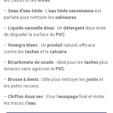
les cadres et les
vitres
.
–
Seau d’eau tiède
: L’
eau
tiède
savonneuse
est
parfaite pour nettoyer les
salissures
.
–
Liquide vaisselle doux
: Un
détergent
doux évite
de dégrader la surface du
PVC
.
–
Vinaigre blanc
: Un
produit
naturel, efficace
contre les
taches
et le
calcaire
.
–
Bicarbonate de soude
: Idéal pour les
taches
plus
tenaces sans agresser le
PVC
.
–
Brosse à dents
: Utile pour nettoyer les
joints
et
les petits recoins.
–
Chiffon doux sec
: Pour l’
essuyage
final et éviter
les traces d’
eau
.