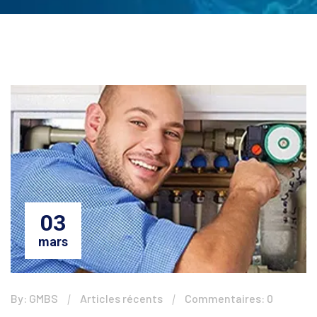
03
mars
By: GMBS
Articles récents
Commentaires: 0