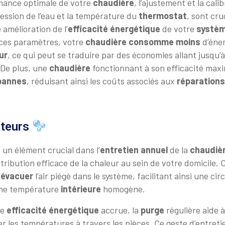
mance optimale de votre
chaudière
, l’ajustement et la cal
ression de l’eau et la température du
thermostat
, sont cr
 amélioration de l’
efficacité énergétique
de votre
systèm
 ces paramètres, votre
chaudière
consomme moins
d’éner
ur
, ce qui peut se traduire par des économies allant jusqu’
 De plus, une
chaudière
fonctionnant à son efficacité maxi
pannes
, réduisant ainsi les coûts associés aux
réparations
ateurs
, un élément crucial dans l’
entretien annuel
de la
chaudiè
stribution efficace de la chaleur au sein de votre domicile.
’
évacuer
l’air piégé dans le système, facilitant ainsi une cir
une température
intérieure
homogène.
ne
efficacité énergétique
accrue, la
purge
régulière aide à
er les températures à travers les pièces. Ce geste d’entretien