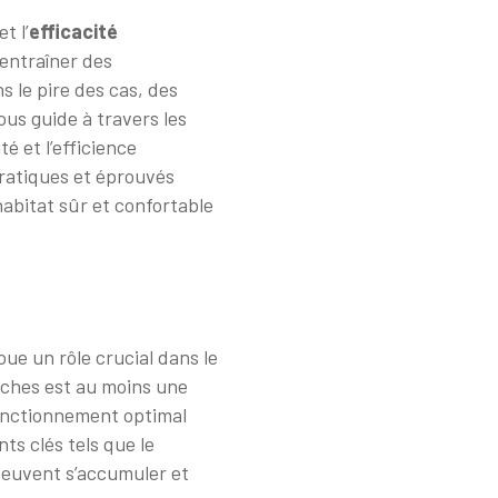
t l’
efficacité
 entraîner des
 le pire des cas, des
vous guide à travers les
ité et l’efficience
pratiques et éprouvés
habitat sûr et confortable
oue un rôle crucial dans le
âches est au moins une
onctionnement optimal
ts clés tels que le
 peuvent s’accumuler et