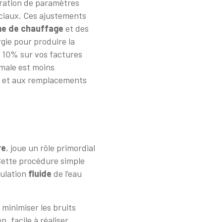
ibration de paramètres
uciaux. Ces ajustements
e de chauffage
et des
gie pour produire la
à 10% sur vos factures
male est moins
et aux remplacements
re
, joue un rôle primordial
 Cette procédure simple
culation
fluide
de l’eau
 minimiser les bruits
, facile à réaliser,