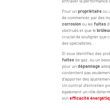
entraver la performance 
Pour un
propriétaire
ou 
de commencer par des ins
corrosion
ou les
fuites
d’
obstrués et que le
brûleu
crucial de souligner que 
des spécialistes.
Si vous identifiez des pr
fuites
de gaz, ou un besoi
pour un
dépannage
adéq
contentent pas seulemen
d’apporter des ajustemen
Un contrat d’entretien pr
également un rôle déterm
son
efficacité énergéti