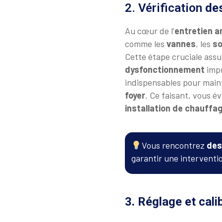
2. Vérification
de
Au cœur de l’
entretien a
comme les
vannes
, les
s
Cette étape cruciale assu
dysfonctionnement
impr
indispensables pour maint
foyer
. Ce faisant, vous év
installation de chauffa
Vous rencontrez
des
garantir une interventio
3. Réglage et cali