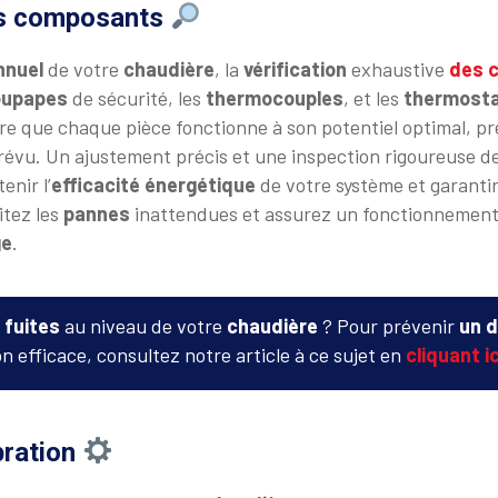
s composants
nnuel
de votre
chaudière
, la
vérification
exhaustive
des 
oupapes
de sécurité, les
thermocouples
, et les
thermost
re que chaque pièce fonctionne à son potentiel optimal, pr
évu. Un ajustement précis et une inspection rigoureuse d
enir l’
efficacité énergétique
de votre système et garantir
itez les
pannes
inattendues et assurez un fonctionnement 
ge
.
 fuites
au niveau de votre
chaudière
? Pour prévenir
un 
n efficace, consultez notre article à ce sujet en
cliquant ic
bration