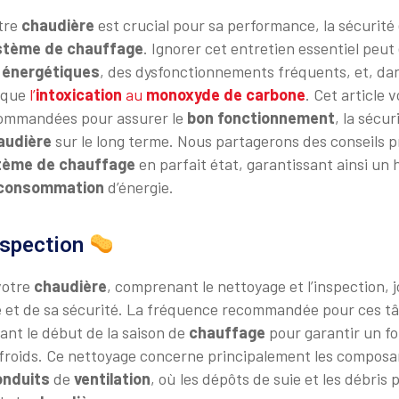
tre
chaudière
est crucial pour sa performance, la sécurité e
stème de chauffage
. Ignorer cet entretien essentiel peut
s
énergétiques
, des dysfonctionnements fréquents, et, dans
s que
l’
intoxication
au
monoxyde de carbone
. Cet article 
commandées pour assurer le
bon fonctionnement
, la sécur
audière
sur le long terme. Nous partagerons des conseils 
tème de chauffage
en parfait état, garantissant ainsi un 
consommation
d’énergie.
nspection
votre
chaudière
, comprenant le nettoyage et l’inspection, j
té et de sa sécurité. La fréquence recommandée pour ces t
vant le début de la saison de
chauffage
pour garantir un f
 froids. Ce nettoyage concerne principalement les composan
onduits
de
ventilation
, où les dépôts de suie et les débris