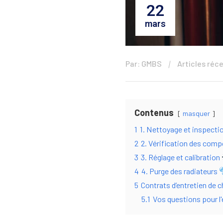
22
mars
Par: GMBS
Articles réc
Contenus
masquer
1
1. Nettoyage et inspecti
2
2. Vérification des com
3
3. Réglage et calibration
4
4. Purge des radiateurs
5
Contrats d’entretien de c
5.1
Vos questions pour l'