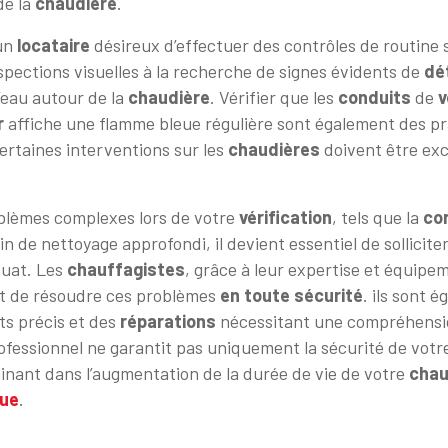
de la
chaudière
.
un
locataire
désireux d’effectuer des contrôles de routine s
pections visuelles à la recherche de signes évidents de
dé
eau autour de la
chaudière
. Vérifier que les
conduits
de
v
r
affiche une flamme bleue régulière sont également des pra
certaines interventions sur les
chaudières
doivent être exc
oblèmes complexes lors de votre
vérification
, tels que la
co
n de nettoyage approfondi, il devient essentiel de sollicite
uat. Les
chauffagistes
, grâce à leur expertise et équipe
t de résoudre ces problèmes
en toute sécurité
. ils sont 
ts précis et des
réparations
nécessitant une compréhensio
ofessionnel ne garantit pas uniquement la sécurité de votr
inant dans l’augmentation de la durée de vie de votre
chau
que
.