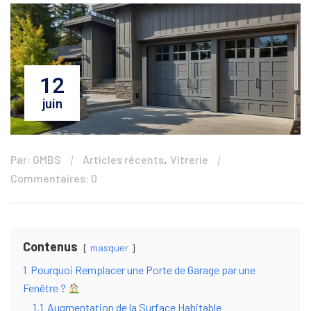
12
juin
,
Par: GMBS
Articles récents
Vitrerie
Commentaires: 0
Contenus
masquer
1
Pourquoi Remplacer une Porte de Garage par une
Fenêtre ?
1.1
Augmentation de la Surface Habitable