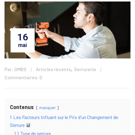
16
mai
,
Par: GMBS
Articles récents
Serrurerie
Commentaires: 0
Contenus
masquer
1
Les Facteurs Influant sur le Prix d'un Changement de
Serrure
1.1
Type de serrure