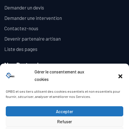
Demander un devis
Demander une intervention
Contactez-nous
Devenir partenaire artisan
Liste des pages
Nos Partenaires
Gérer le consentement aux
La Galerie Immobilière
cookies
GMBS et ses tiers utilisent des cookies essentiels et non essentiels pour
fournir, sécuriser, analyser et améliorer nos Services.
Accepter
Refuser
© Copyright GMBS 2023. Tous droits réservés.