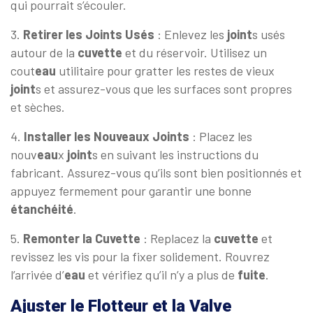
qui pourrait s’écouler.
3.
Retirer les Joints Usés
: Enlevez les
joint
s usés
autour de la
cuvette
et du réservoir. Utilisez un
cout
eau
utilitaire pour gratter les restes de vieux
joint
s et assurez-vous que les surfaces sont propres
et sèches.
4.
Installer les Nouveaux Joints
: Placez les
nouv
eau
x
joint
s en suivant les instructions du
fabricant. Assurez-vous qu’ils sont bien positionnés et
appuyez fermement pour garantir une bonne
étanchéité
.
5.
Remonter la Cuvette
: Replacez la
cuvette
et
revissez les vis pour la fixer solidement. Rouvrez
l’arrivée d’
eau
et vérifiez qu’il n’y a plus de
fuite
.
Ajuster le Flotteur et la Valve