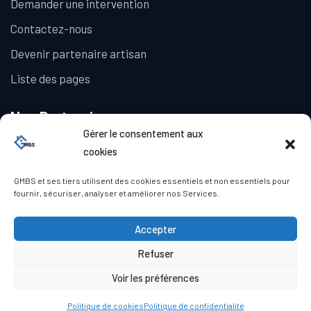
Demander une intervention
Contactez-nous
Devenir partenaire artisan
Liste des pages
Nos Partenaires
Gérer le consentement aux
La Galerie Immobilière
cookies
GMBS et ses tiers utilisent des cookies essentiels et non essentiels pour
fournir, sécuriser, analyser et améliorer nos Services.
Accepter
Refuser
© Copyright GMBS 2023. Tous droits réservés.
Mentions légales
|
Politique de confidentialité
|
Politique de
Voir les préférences
cookies (UE)
|
Conditions générales
Politique de cookies
Politique de confidentialité