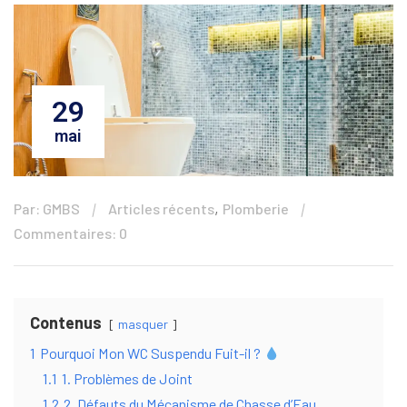
29
mai
,
Par: GMBS
Articles récents
Plomberie
Commentaires: 0
Contenus
masquer
1
Pourquoi Mon WC Suspendu Fuit-il ?
1.1
1. Problèmes de Joint
1.2
2. Défauts du Mécanisme de Chasse d’Eau