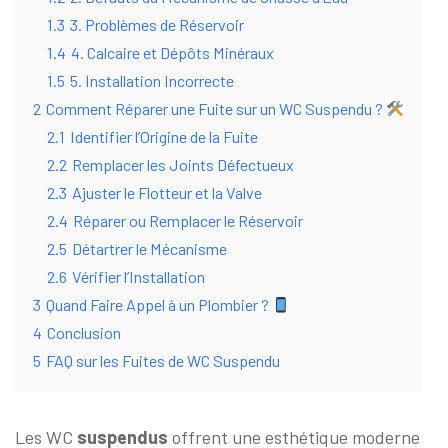
1.3
3. Problèmes de Réservoir
1.4
4. Calcaire et Dépôts Minéraux
1.5
5. Installation Incorrecte
2
Comment Réparer une Fuite sur un WC Suspendu ?
2.1
Identifier l’Origine de la Fuite
2.2
Remplacer les Joints Défectueux
2.3
Ajuster le Flotteur et la Valve
2.4
Réparer ou Remplacer le Réservoir
2.5
Détartrer le Mécanisme
2.6
Vérifier l’Installation
3
Quand Faire Appel à un Plombier ?
4
Conclusion
5
FAQ sur les Fuites de WC Suspendu
Les WC
suspendus
offrent une esthétique moderne