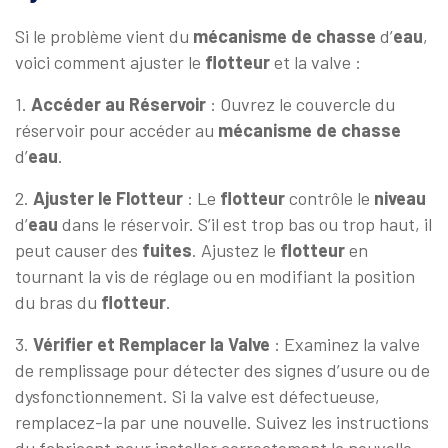
Si le problème vient du
mécanisme de chasse
d’
eau
,
voici comment ajuster le
flotteur
et la valve :
1.
Accéder au Réservoir
: Ouvrez le couvercle du
réservoir pour accéder au
mécanisme de chasse
d’
eau
.
2.
Ajuster le Flotteur
: Le
flotteur
contrôle le
niveau
d’
eau
dans le réservoir. S’il est trop bas ou trop haut, il
peut causer des
fuites
. Ajustez le
flotteur
en
tournant la vis de réglage ou en modifiant la position
du bras du
flotteur
.
3.
Vérifier et Remplacer la Valve
: Examinez la valve
de remplissage pour détecter des signes d’usure ou de
dysfonctionnement. Si la valve est défectueuse,
remplacez-la par une nouvelle. Suivez les instructions
du fabricant pour installer correctement la nouvelle