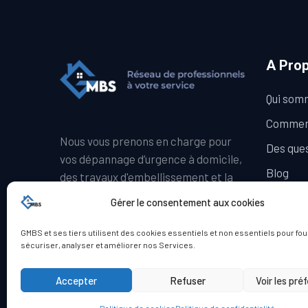
A Pro
Qui som
Comment
Nous vous prenons en charge pour
Des ques
vos dépannage d’urgence à domicile,
Blog
des travaux d'embellissement et la
rénovation énergétique.
Avis
Gérer le consentement aux cookies
GMBS et ses tiers utilisent des cookies essentiels et non essentiels pour fou
sécuriser, analyser et améliorer nos Services.
Accepter
Refuser
Voir les pré
© Copyright GMBS 2023. Tous droits réservés.