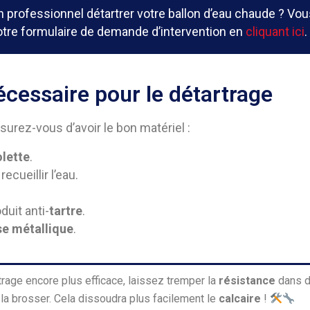
 professionnel détartrer votre ballon d’eau chaude ? Vou
tre formulaire de demande d’intervention en
cliquant ici
.
écessaire pour le détartrage
rez-vous d’avoir le bon matériel :
olette
.
ecueillir l’eau.
duit anti-
tartre
.
se métallique
.
trage encore plus efficace, laissez tremper la
résistance
dans 
la brosser. Cela dissoudra plus facilement le
calcaire
!