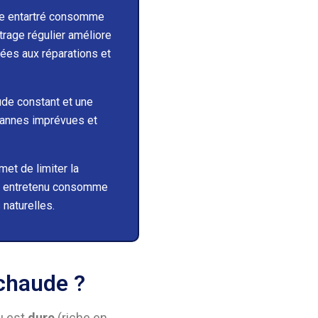
de entartré consomme
rtrage régulier améliore
iées aux réparations et
ude constant et une
 pannes imprévues et
met de limiter la
en entretenu consomme
 naturelles.
 chaude ?
au est
dure
(riche en