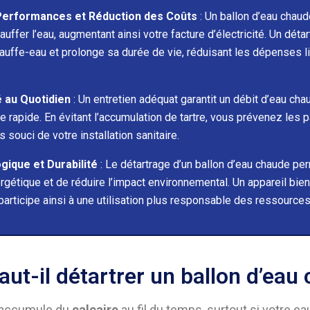
 Performances et Réduction des Coûts
: Un ballon d’eau chau
auffer l’eau, augmentant ainsi votre facture d’électricité. Un déta
chauffe-eau et prolonge sa durée de vie, réduisant les dépenses l
é au Quotidien
: Un entretien adéquat garantit un débit d’eau cha
 rapide. En évitant l’accumulation de tartre, vous prévenez les
souci de votre installation sanitaire.
ique et Durabilité
: Le détartrage d’un ballon d’eau chaude per
étique et de réduire l’impact environnemental. Un appareil bi
 participe ainsi à une utilisation plus responsable des ressources
ut-il détartrer un ballon d’eau
accumule du
calcaire
au fil du temps, surtout si votre e