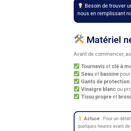
Besoin de trouver un
nous en remplissant no
Matériel n
Avant de commencer, assu
Tournevis
et
clé à m
Seau
et
bassine
pour r
Gants de protection
.
Vinaigre blanc
ou pro
Tissu propre
et
bros
Astuce
: Pour un détar
quelques heures avant de 