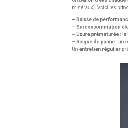
minéraux). Voici les pri
– Baisse de performan
– Surconsommation éle
– Usure prématurée
: le
– Risque de panne
: un
c
Un
entretien régulier
pr