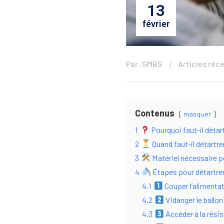
13
février
Par: GMBS
Articles réc
Contenus
masquer
1
Pourquoi faut-il détart
2
Quand faut-il détartre
3
Matériel nécessaire p
4
Étapes pour détartrer
4.1
Couper l’alimentati
4.2
Vidanger le ballon
4.3
Accéder à la résis