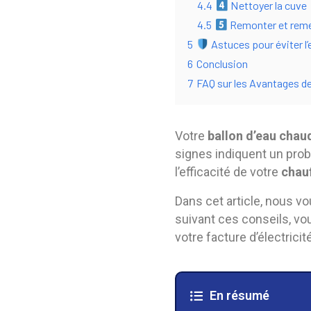
4.4
Nettoyer la cuve
4.5
Remonter et reme
5
Astuces pour éviter l’
6
Conclusion
7
FAQ sur les Avantages d
Votre
ballon d’eau chau
signes indiquent un prob
l’efficacité de votre
chau
Dans cet article, nous v
suivant ces conseils, vo
votre facture d’électricité
En résumé