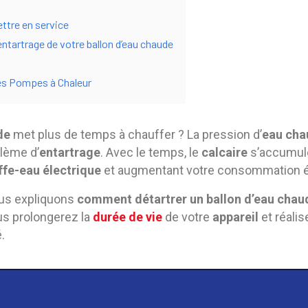
ttre en service
entartrage de votre ballon d’eau chaude
es Pompes à Chaleur
de
met plus de temps à chauffer ? La pression d’
eau cha
lème d’
entartrage
. Avec le temps, le
calcaire
s’accumul
ffe-eau électrique
et augmentant votre consommation é
ous expliquons
comment détartrer un ballon d’eau chau
us prolongerez la
durée de vie
de votre
appareil
et réali
.