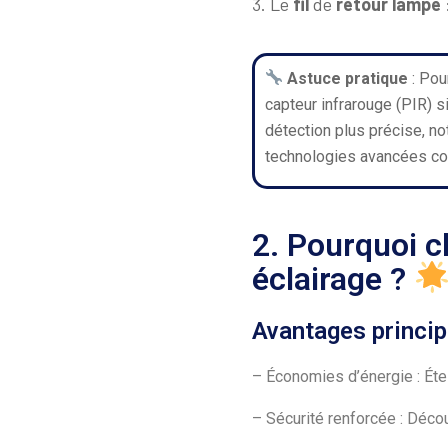
3. Le
fil
de
retour lampe
Astuce pratique
: Pou
capteur infrarouge (PIR) s
détection plus précise, 
technologies avancées co
2. Pourquoi c
éclairage ?
Avantages princi
– Économies d’énergie : Ét
– Sécurité renforcée : Déco