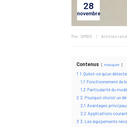
28
novembre
Par: GMBS
Articles réc
Contenus
masquer
1
1. Qu’est-ce qu’un détect
1.1
Fonctionnement de b
1.2
Particularité du modèl
2
2. Pourquoi choisir un d
2.1
Avantages principau
2.2
Applications couran
3
3. Les équipements néces