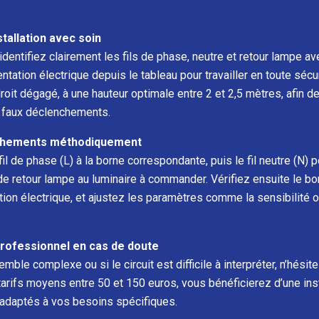
tallation avec soin
entifiez clairement les fils de phase, neutre et retour lampe av
tation électrique depuis le tableau pour travailler en toute sécuri
roit dégagé, à une hauteur optimale entre 2 et 2,5 mètres, afin 
es faux déclenchements.
nchements méthodiquement
l de phase (L) à la borne correspondante, puis le fil neutre (N) p
l de retour lampe au luminaire à commander. Vérifiez ensuite le 
ation électrique, et ajustez les paramètres comme la sensibilité 
professionnel en cas de doute
semble complexe ou si le circuit est difficile à interpréter, n’hésite
tarifs moyens entre 50 et 150 euros, vous bénéficierez d’une inst
 adaptés à vos besoins spécifiques.