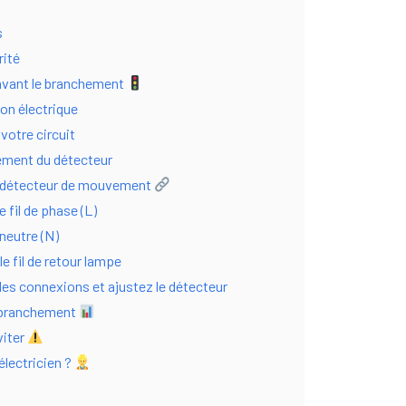
s
rité
 avant le branchement
ion électrique
 votre circuit
ement du détecteur
 détecteur de mouvement
 fil de phase (L)
 neutre (N)
e fil de retour lampe
les connexions et ajustez le détecteur
u branchement
viter
électricien ?