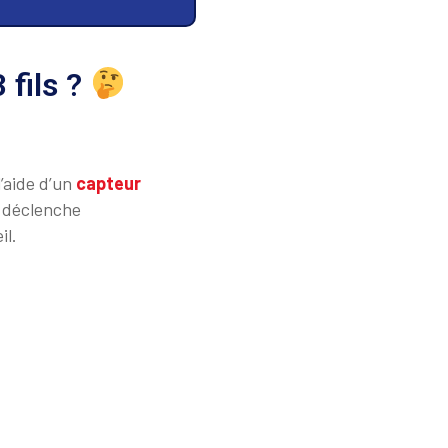
 fils ?
’aide d’un
capteur
l déclenche
il.