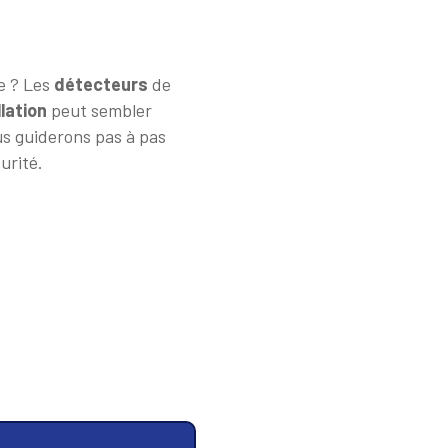
le ? Les
détecteurs
de
llation
peut sembler
us guiderons pas à pas
urité.