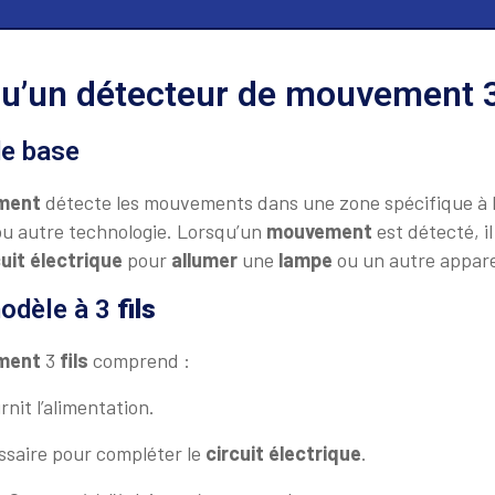
qu’un détecteur de mouvement 3
e base
ment
détecte les mouvements dans une zone spécifique à l
u autre technologie. Lorsqu’un
mouvement
est détecté, i
cuit électrique
pour
allumer
une
lampe
ou un autre appare
modèle à 3
fils
ment
3
fils
comprend :
rnit l’alimentation.
ssaire pour compléter le
circuit électrique
.