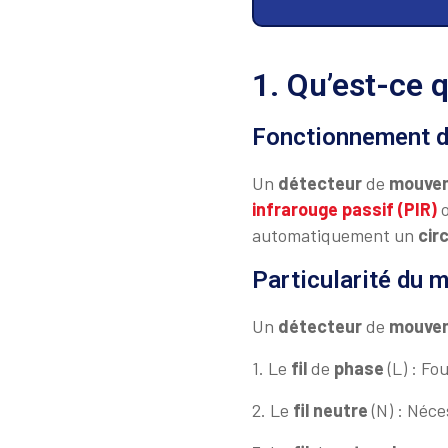
1. Qu’est-ce 
Fonctionnement d
Un
détecteur
de
mouve
infrarouge passif (PIR)
o
automatiquement un
cir
Particularité du 
Un
détecteur
de
mouve
1. Le
fil
de
phase
(L) : Fou
2. Le
fil
neutre
(N) : Néce