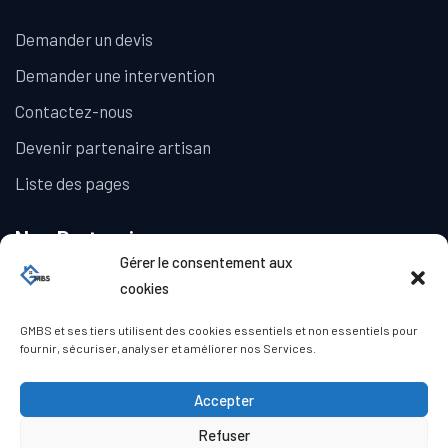
Demander un devis
Demander une intervention
Contactez-nous
Devenir partenaire artisan
Liste des pages
Nos Partenaires
Gérer le consentement aux
La Galerie Immobilière
cookies
GMBS et ses tiers utilisent des cookies essentiels et non essentiels pour
fournir, sécuriser, analyser et améliorer nos Services.
Accepter
Refuser
© Copyright GMBS 2023. Tous droits réservés.