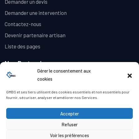
Demander un devis
Demander une intervention
Contactez-nous
Devenir partenaire artisan
Liste des pages
Nos Partenaires
Gérer le consentement aux
La Galerie Immobilière
cookies
GMBS et ses tiers utilisent des cookies essentiels et non essentiels pour
fournir, sécuriser, analyser et améliorer nos Services.
Accepter
Refuser
© Copyright GMBS 2023. Tous droits réservés.
Mentions légales
|
Politique de confidentialité
|
Politique de
Voir les préférences