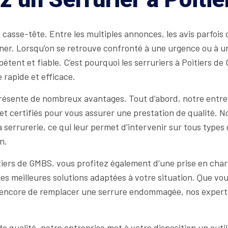
casse-tête. Entre les multiples annonces, les avis parfois c
ourner. Lorsqu’on se retrouve confronté à une urgence ou à un
étent et fiable. C’est pourquoi les serruriers à Poitiers d
e rapide et efficace.
présente de nombreux avantages. Tout d’abord, notre entre
 et certifiés pour vous assurer une prestation de qualité. N
a serrurerie, ce qui leur permet d’intervenir sur tous types
n.
oitiers de GMBS, vous profitez également d’une prise en ch
les meilleures solutions adaptées à votre situation. Que vo
 encore de remplacer une serrure endommagée, nos experts
de qualité, notre entreprise met à votre disposition un outil