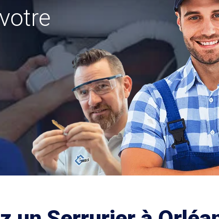
votre
z un Serrurier à Orléa