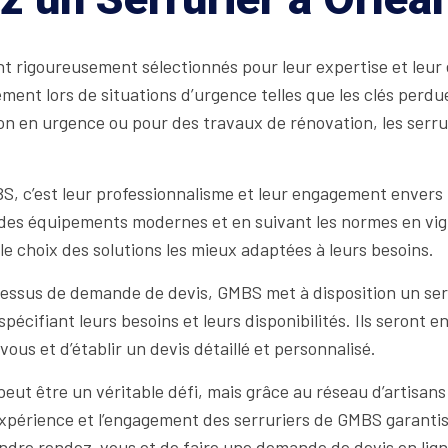
nt rigoureusement sélectionnés pour leur expertise et leu
ment lors de situations d’urgence telles que les clés perdue
n en urgence ou pour des travaux de rénovation, les serr
BS, c’est leur professionnalisme et leur engagement envers l
nt des équipements modernes et en suivant les normes en vig
le choix des solutions les mieux adaptées à leurs besoins.
ocessus de demande de devis, GMBS met à disposition un serv
spécifiant leurs besoins et leurs disponibilités. Ils seront
us et d’établir un devis détaillé et personnalisé.
peut être un véritable défi, mais grâce au réseau d’artisan
expérience et l’engagement des serruriers de GMBS garantis
 prendre rendez-vous et de faire une demande de devis en li