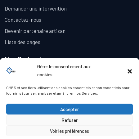
Demander une intervention
Contactez-nous
Devenir partenaire artisan
Liste des pages
Nos Partenaires
Gérer le consentement aux
La Galerie Immobilière
cookies
GMBS et ses tiers utilisent des cookies essentiels et non essentiels pour
fournir, sécuriser, analyser et améliorer nos Services.
Accepter
Refuser
© Copyright GMBS 2023. Tous droits réservés.
Mentions légales
|
Politique de confidentialité
|
Politique de
Voir les préférences
cookies (UE)
|
Conditions générales