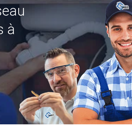
seau
s à