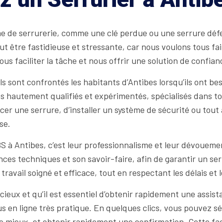
de serrurerie, comme une clé perdue ou une serrure défect
t être fastidieuse et stressante, car nous voulons tous fair
 faciliter la tâche et nous offrir une solution de confian
ont confrontés les habitants d’Antibes lorsqu’ils ont besoi
s hautement qualifiés et expérimentés, spécialisés dans tou
er une serrure, d’installer un système de sécurité ou tout au
se.
BS à Antibes, c’est leur professionnalisme et leur dévoue
s techniques et son savoir-faire, afin de garantir un serv
travail soigné et efficace, tout en respectant les délais et
ieux et qu’il est essentiel d’obtenir rapidement une assis
 en ligne très pratique. En quelques clics, vous pouvez sé
 le mieux, et obtenir rapidement une confirmation. Cette fac