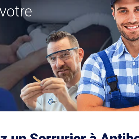
votre
z un Serrurier à Antib