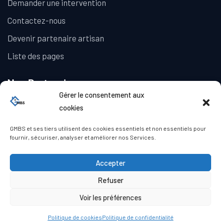
Demander une intervention
Contactez-nous
Devenir partenaire artisan
Liste des pages
Nos Partenaires
Gérer le consentement aux
La Galerie Immobilière
cookies
GMBS et ses tiers utilisent des cookies essentiels et non essentiels pour
fournir, sécuriser, analyser et améliorer nos Services.
Accepter
Refuser
© Copyright GMBS 2023. Tous droits réservés.
Mentions légales
|
Politique de confidentialité
|
Politique de
Voir les préférences
cookies (UE)
|
Conditions générales
Politique de cookies
Politique de confidentialité