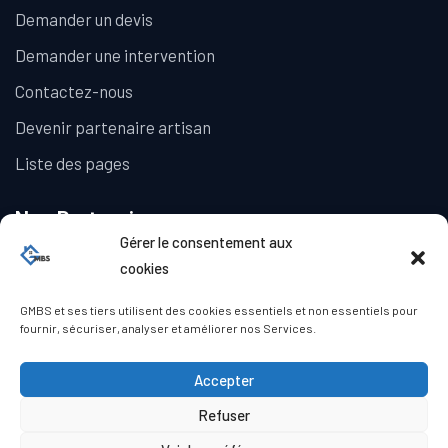
Demander un devis
Demander une intervention
Contactez-nous
Devenir partenaire artisan
Liste des pages
Nos Partenaires
Gérer le consentement aux
La Galerie Immobilière
cookies
GMBS et ses tiers utilisent des cookies essentiels et non essentiels pour
fournir, sécuriser, analyser et améliorer nos Services.
Accepter
Refuser
© Copyright GMBS 2023. Tous droits réservés.
Mentions légales
|
Politique de confidentialité
|
Politique de