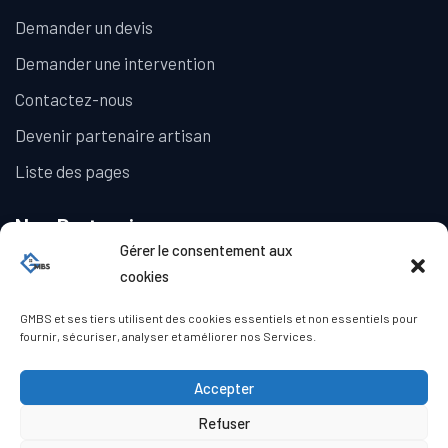
Demander un devis
Demander une intervention
Contactez-nous
Devenir partenaire artisan
Liste des pages
Nos Partenaires
Gérer le consentement aux
La Galerie Immobilière
cookies
GMBS et ses tiers utilisent des cookies essentiels et non essentiels pour
fournir, sécuriser, analyser et améliorer nos Services.
Accepter
Refuser
© Copyright GMBS 2023. Tous droits réservés.