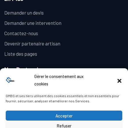
Demander un devis
Demander une intervention
Contactez-nous
Devenir partenaire artisan
Liste des pages
Nos Partenaires
Gérer le consentement aux
La Galerie Immobilière
cookies
GMBS et ses tiers utilisent des cookies essentiels et non essentiels pour
fournir, sécuriser, analyser et améliorer nos Services.
Accepter
Refuser
© Copyright GMBS 2023. Tous droits réservés.