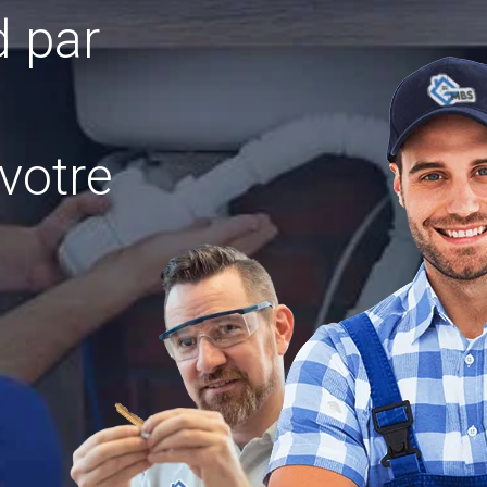
d par
votre