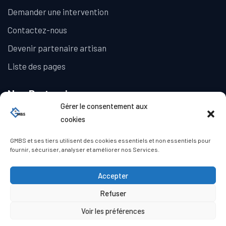
Demander une intervention
Contactez-nous
Devenir partenaire artisan
Liste des pages
Nos Partenaires
Gérer le consentement aux
La Galerie Immobilière
cookies
GMBS et ses tiers utilisent des cookies essentiels et non essentiels pour
fournir, sécuriser, analyser et améliorer nos Services.
Accepter
Refuser
© Copyright GMBS 2023. Tous droits réservés.
Mentions légales
|
Politique de confidentialité
|
Politique de
Voir les préférences
cookies (UE)
|
Conditions générales