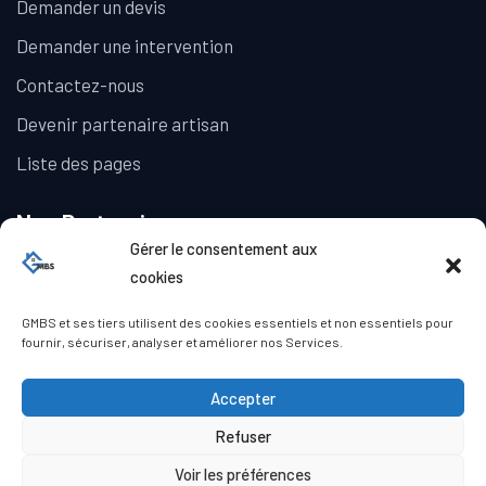
Demander un devis
Demander une intervention
Contactez-nous
Devenir partenaire artisan
Liste des pages
Nos Partenaires
Gérer le consentement aux
La Galerie Immobilière
cookies
GMBS et ses tiers utilisent des cookies essentiels et non essentiels pour
fournir, sécuriser, analyser et améliorer nos Services.
Accepter
Refuser
© Copyright GMBS 2023. Tous droits réservés.
Mentions légales
|
Politique de confidentialité
|
Politique de
Voir les préférences