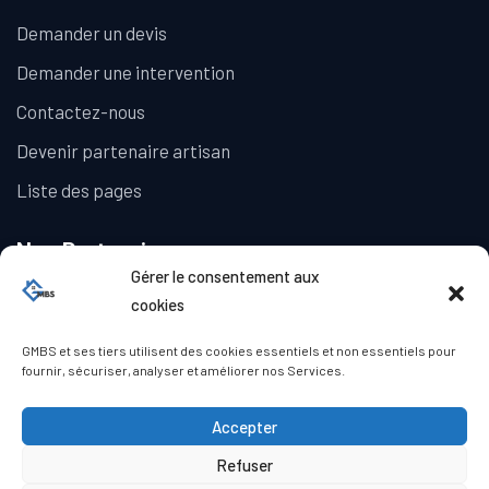
Demander un devis
Demander une intervention
Contactez-nous
Devenir partenaire artisan
Liste des pages
Nos Partenaires
Gérer le consentement aux
La Galerie Immobilière
cookies
GMBS et ses tiers utilisent des cookies essentiels et non essentiels pour
fournir, sécuriser, analyser et améliorer nos Services.
Accepter
Refuser
© Copyright GMBS 2023. Tous droits réservés.