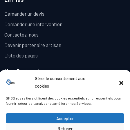
Demander un devis
Demander une intervention
Contactez-nous
Devenir partenaire artisan
Liste des pages
Nos Partenaires
Gérer le consentement aux
La Galerie Immobilière
cookies
GMBS et ses tiers utilisent des cookies essentiels et non essentiels pour
fournir, sécuriser, analyser et améliorer nos Services.
Accepter
Refuser