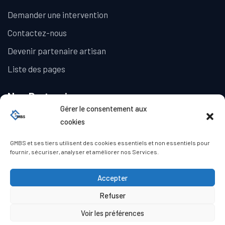
Demander une intervention
Contactez-nous
Devenir partenaire artisan
Liste des pages
Nos Partenaires
Gérer le consentement aux
La Galerie Immobilière
cookies
GMBS et ses tiers utilisent des cookies essentiels et non essentiels pour
fournir, sécuriser, analyser et améliorer nos Services.
Accepter
Refuser
© Copyright GMBS 2023. Tous droits réservés.
Mentions légales
|
Politique de confidentialité
|
Politique de
Voir les préférences
cookies (UE)
|
Conditions générales