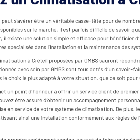
peut s’avérer être un véritable casse-tête pour de nombreu
onibles sur le marché, il est parfois difficile de savoir q
l existe une solution simple et efficace pour bénéficier d’u
es spécialisés dans l’installation et la maintenance des sys
Climatisation à Créteil proposées par GMBS sauront répondr
tionnés avec soin par GMBS sont tous dotés d’un savoir-fai
s le choix le plus adapté à votre situation, que ce soit pour
t un point d’honneur à offrir un service client de premier
 pouvez être assuré d’obtenir un accompagnement personnali
 mise en service de votre système de climatisation. De plus,
tissant ainsi une installation conformément aux règles de 
e de prendre rapidement rendez-vous et de faire un devis en